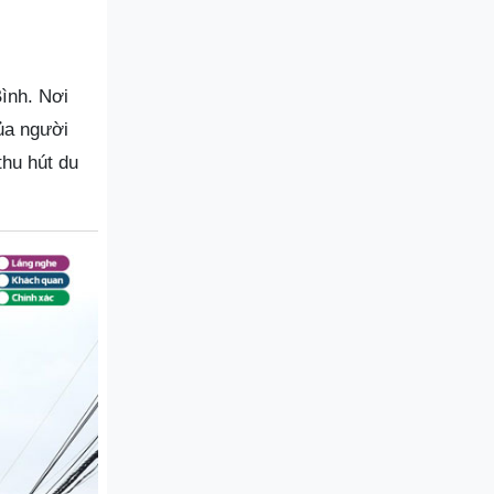
Bình. Nơi
của người
thu hút du