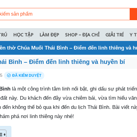
TRÚ
HỌC TẬP
LÀM ĐẸP
SHOP – ĐỊA CHỈ
GIẢI TRÍ
Y 
ền thờ Chúa Muối Thái Bình – Điểm đến linh thiêng và h
ái Bình – Điểm đến linh thiêng và huyền bí
25
ĐÃ KIỂM DUYỆT
Bình
là một công trình tâm linh nổi bật, ghi dấu sự phát triển
 đất này. Du khách đến đây vừa chiêm bái, vừa tìm hiểu văn
 đến không thể bỏ qua khi đến du lịch Thái Bình. Bài viết n
hám phá nơi linh thiêng này nhé!