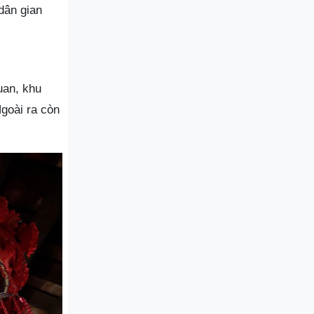
 dân gian
uan, khu
Ngoài ra còn