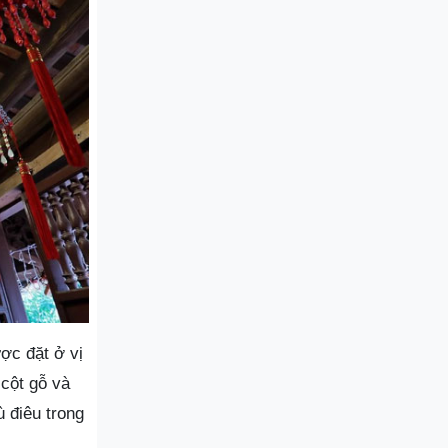
ợc đặt ở vị
 cột gỗ và
ù điêu trong