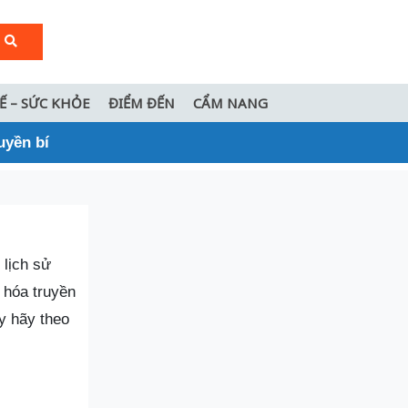
TẾ – SỨC KHỎE
ĐIỂM ĐẾN
CẨM NANG
uyền bí
 lịch sử
 hóa truyền
ày hãy theo