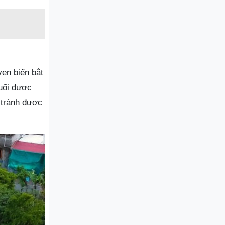
en biển bắt
uối được
 tránh được