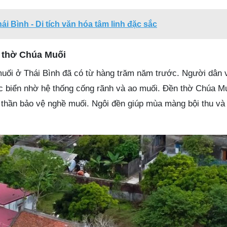
ái Bình - Di tích văn hóa tâm linh đặc sắc
n thờ Chúa Muối
muối ở Thái Bình đã có từ hàng trăm năm trước. Người dân v
c biển nhờ hệ thống cống rãnh và ao muối. Đền thờ Chúa M
 thần bảo vệ nghề muối. Ngôi đền giúp mùa màng bội thu và