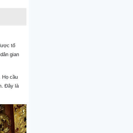
được tổ
 dân gian
. Họ cầu
m. Đây là