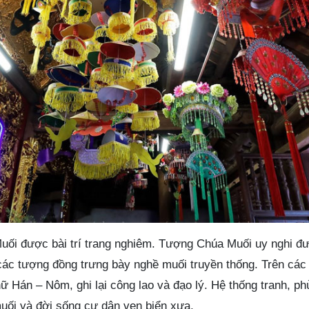
uối được bài trí trang nghiêm. Tượng Chúa Muối uy nghi đư
 các tượng đồng trưng bày nghề muối truyền thống. Trên các
 Hán – Nôm, ghi lại công lao và đạo lý. Hệ thống tranh, ph
uối và đời sống cư dân ven biển xưa.