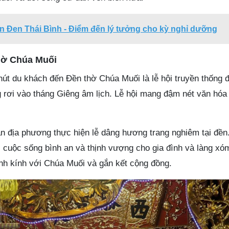
n Đen Thái Bình - Điểm đến lý tưởng cho kỳ nghỉ dưỡng
thờ Chúa Muối
hút du khách đến Đền thờ Chúa Muối là lễ hội truyền thống 
rơi vào tháng Giêng âm lịch. Lễ hội mang đậm nét văn hóa
n địa phương thực hiện lễ dâng hương trang nghiêm tại đền
 cuộc sống bình an và thịnh vượng cho gia đình và làng xó
ành kính với Chúa Muối và gắn kết cộng đồng.