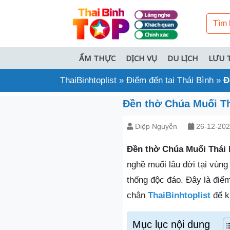
ẨM THỰC
DỊCH VỤ
DU LỊCH
LƯU 
ThaiBinhtoplist
»
Điểm đến tại Thái Bình
»
Đ
Đền thờ Chúa Muối Th
Diệp Nguyễn
26-12-20
Đền thờ Chúa Muối Thái 
nghề muối lâu đời tại vùng
thống độc đáo. Đây là điểm
chân
ThaiBinhtoplist
để k
Mục lục nội dung