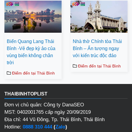
Biển Quang Lang Thái
Nhà thờ Chính tòa Thái
Bình -Vẻ đẹp kỳ ảo của
Bình – Ấn tượng ngay
vùng biển không chân
với kiến trúc độc đáo
trời
Điểm đến tại Thái Bình
Điểm đến tại Thái Bình
THAIBINHTOPLIST
Đơn vị chủ quản: Công ty DanaSEO
MST: 0402001765 cấp ngày 20/09/2019
Địa chỉ: 44 Vũ Đông, Tp. Thái Bình, Thái Bình
Hotline:
0888 310 444
(
Zalo
)