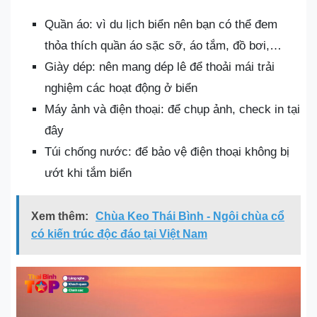
Quần áo: vì du lịch biển nên bạn có thể đem
thỏa thích quần áo sặc sỡ, áo tắm, đồ bơi,…
Giày dép: nên mang dép lê để thoải mái trải
nghiệm các hoạt động ở biển
Máy ảnh và điện thoại: để chụp ảnh, check in tại
đây
Túi chống nước: để bảo vệ điện thoại không bị
ướt khi tắm biển
Xem thêm:
Chùa Keo Thái Bình - Ngôi chùa cổ
có kiến trúc độc đáo tại Việt Nam