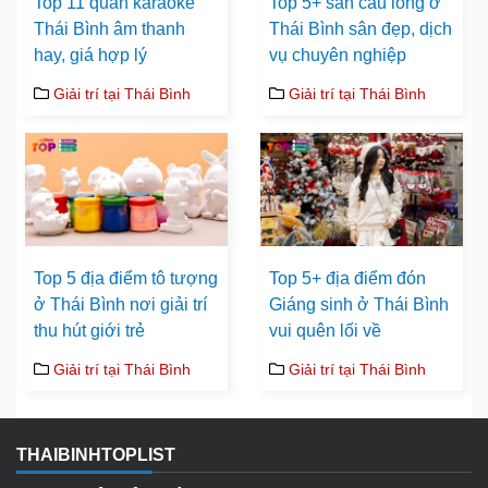
Top 11 quán karaoke
Top 5+ sân cầu lông ở
Thái Bình âm thanh
Thái Bình sân đẹp, dịch
hay, giá hợp lý
vụ chuyên nghiệp
Giải trí tại Thái Bình
Giải trí tại Thái Bình
Top 5 địa điểm tô tượng
Top 5+ địa điểm đón
ở Thái Bình nơi giải trí
Giáng sinh ở Thái Bình
thu hút giới trẻ
vui quên lối về
Giải trí tại Thái Bình
Giải trí tại Thái Bình
THAIBINHTOPLIST