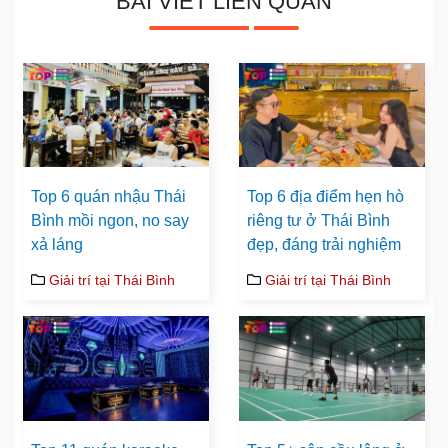
BÀI VIẾT LIÊN QUAN
Top 6 quán nhậu Thái
Top 6 địa điểm hẹn hò
Bình mồi ngon, no say
riêng tư ở Thái Bình
xả láng
đẹp, đáng trải nghiệm
Giải trí tại Thái Bình
Giải trí tại Thái Bình