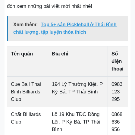
đón xem những bài viết mới nhất nhé!
Xem thêm:
Top 5+ sân Pickleball ở Thái Bình
chất lượng, tập luyện thỏa thích
Tên quán
Địa chỉ
Số
điện
thoại
Cue Ball Thai
194 Lý Thường Kiệt, P
0983
Binh Billiards
Kỳ Bá, TP Thái Bình
123
Club
295
Chất Billiards
Lô 19 Khu TĐC Đồng
0868
Club
Lôi, P Kỳ Bá, TP Thái
636
Bình
956