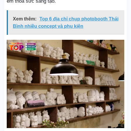
em thỏa sức sáng tạo.
Xem thêm:
Top 6 địa chỉ chụp photobooth Thái
Bình nhiều concept và phụ kiện