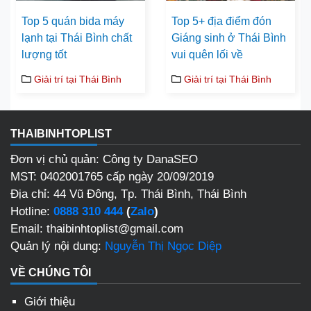
Top 5 quán bida máy
Top 5+ địa điểm đón
lạnh tại Thái Bình chất
Giáng sinh ở Thái Bình
lượng tốt
vui quên lối về
Giải trí tại Thái Bình
Giải trí tại Thái Bình
THAIBINHTOPLIST
Đơn vị chủ quản: Công ty DanaSEO
MST: 0402001765 cấp ngày 20/09/2019
Địa chỉ: 44 Vũ Đông, Tp. Thái Bình, Thái Bình
Hotline:
0888 310 444
(
Zalo
)
Email: thaibinhtoplist@gmail.com
Quản lý nội dung:
Nguyễn Thị Ngọc Diệp
VỀ CHÚNG TÔI
Giới thiệu