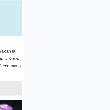
 Loan là
 não… Được
mà còn mang