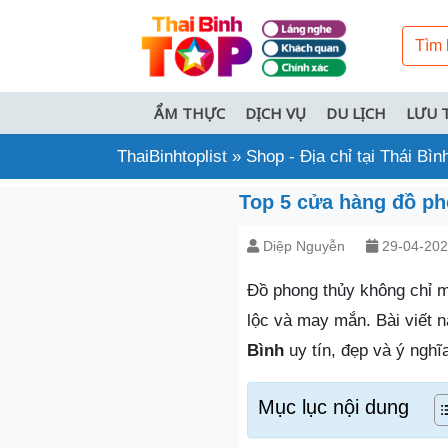
ẨM THỰC
DỊCH VỤ
DU LỊCH
LƯU 
ThaiBinhtoplist
»
Shop - Địa chỉ tại Thái Bìn
Top 5 cửa hàng đồ pho
Diệp Nguyễn
29-04-20
Đồ phong thủy không chỉ ma
lộc và may mắn. Bài viết 
Bình
uy tín, đẹp và ý nghĩ
Mục lục nội dung