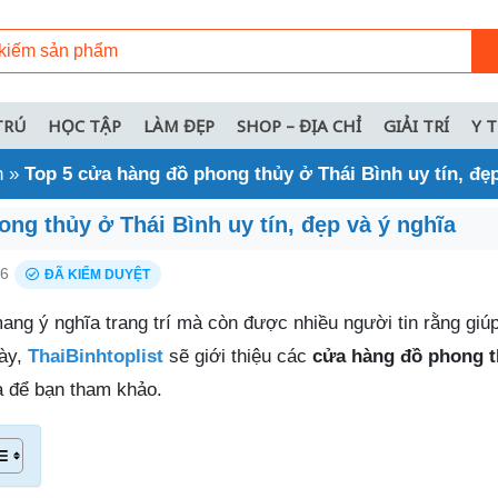
TRÚ
HỌC TẬP
LÀM ĐẸP
SHOP – ĐỊA CHỈ
GIẢI TRÍ
Y 
h
»
Top 5 cửa hàng đồ phong thủy ở Thái Bình uy tín, đẹp
ng thủy ở Thái Bình uy tín, đẹp và ý nghĩa
26
ĐÃ KIỂM DUYỆT
ng ý nghĩa trang trí mà còn được nhiều người tin rằng giúp 
này,
ThaiBinhtoplist
sẽ giới thiệu các
cửa hàng đồ phong t
a để bạn tham khảo.