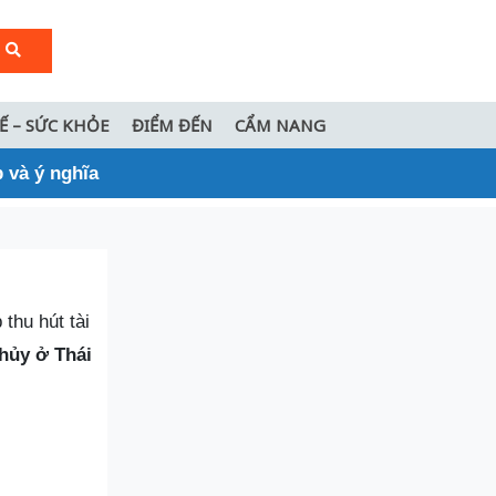
TẾ – SỨC KHỎE
ĐIỂM ĐẾN
CẨM NANG
 và ý nghĩa
thu hút tài
hủy ở Thái