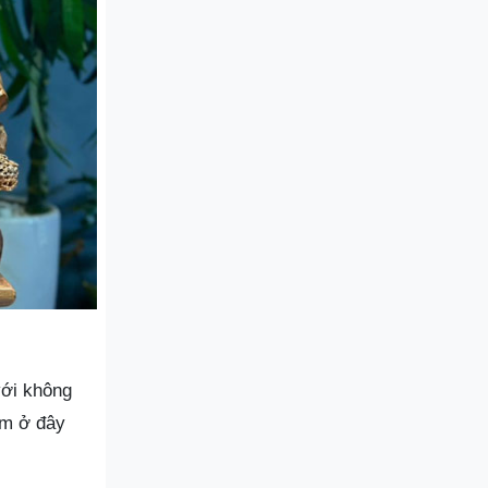
với không
ẩm ở đây