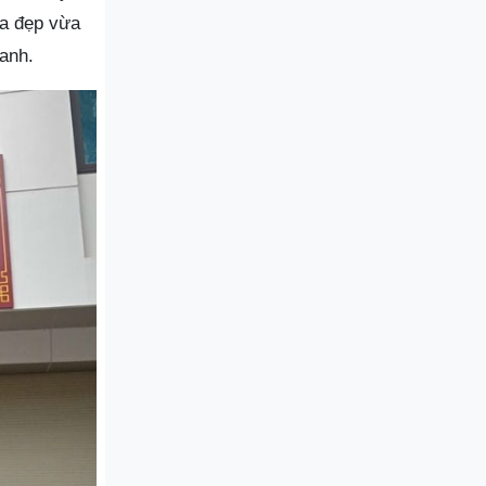
ừa đẹp vừa
oanh.