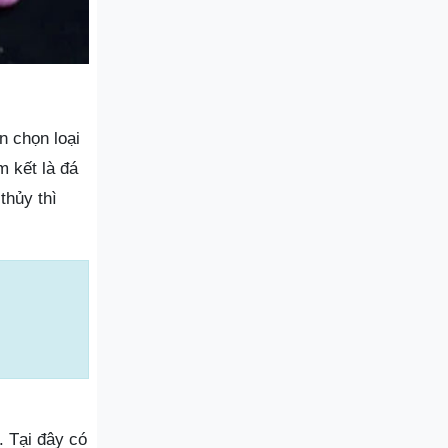
n chọn loại
m kết là đá
thủy thì
 Tại đây có