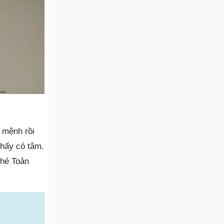
, mệnh rồi
thấy có tâm.
ghé Toản