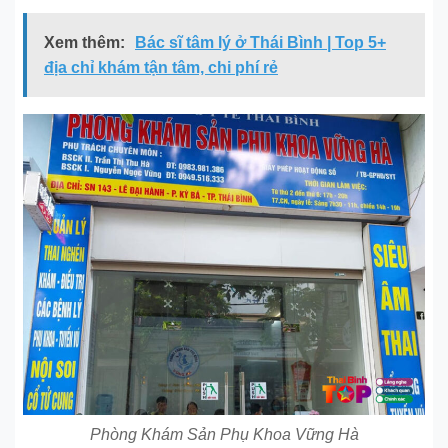
Xem thêm:
Bác sĩ tâm lý ở Thái Bình | Top 5+
địa chỉ khám tận tâm, chi phí rẻ
Phòng Khám Sản Phụ Khoa Vững Hà