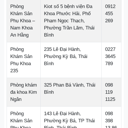
Phòng
Kiot số 5 bệnh viện Đa
0912
Khám Sản
Khoa Phước Hải, Phố
455
Phụ Khoa –
Phạm Ngọc Thạch,
269
Nam Khoa
Phường Trần Lãm, Thái
An Hằng
Bình
Phòng
235 Lê Đại Hành,
0227
Khám Sản
Phường Kỳ Bá, Thái
3645
Phụ Khoa
Bình
789
235
Phòng khám
325 Phan Bá Vành, Thái
098
đa khoa Kim
Bình
119
Ngân
1125
Phòng
143 Lê Đại Hành,
098
Khám Sản
Phường Kỳ Bá, TP Thái
398
Phụ Khoa
Bình, Thái Bình
13 86