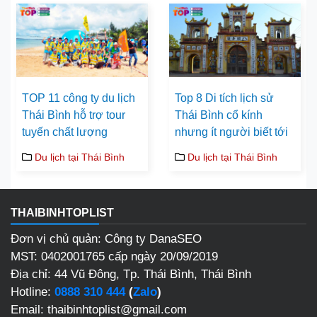
TOP 11 công ty du lịch
Top 8 Di tích lịch sử
Thái Bình hỗ trợ tour
Thái Bình cổ kính
tuyến chất lượng
nhưng ít người biết tới
Du lịch tại Thái Bình
Du lịch tại Thái Bình
THAIBINHTOPLIST
Đơn vị chủ quản: Công ty DanaSEO
MST: 0402001765 cấp ngày 20/09/2019
Địa chỉ: 44 Vũ Đông, Tp. Thái Bình, Thái Bình
Hotline:
0888 310 444
(
Zalo
)
Email: thaibinhtoplist@gmail.com