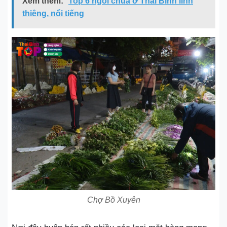
Xem thêm:
Top 6 ngôi chùa ở Thái Bình linh
thiêng, nổi tiếng
Chợ Bồ Xuyên