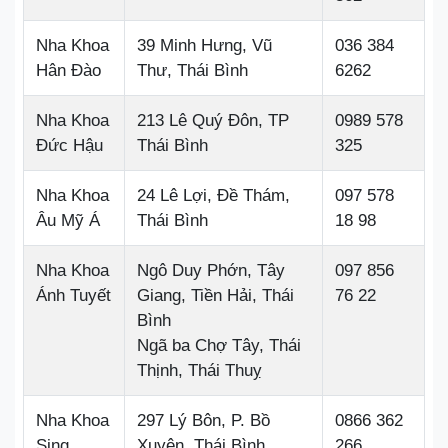
Nha Khoa
39 Minh Hưng, Vũ
036 384
Hân Đào
Thư, Thái Bình
6262
Nha Khoa
213 Lê Quý Đôn, TP
0989 578
Đức Hậu
Thái Bình
325
Nha Khoa
24 Lê Lợi, Đề Thám,
097 578
Âu Mỹ Á
Thái Bình
18 98
Nha Khoa
Ngô Duy Phớn, Tây
097 856
Ánh Tuyết
Giang, Tiền Hải, Thái
76 22
Bình
Ngã ba Chợ Tây, Thái
Thịnh, Thái Thuỵ
Nha Khoa
297 Lý Bôn, P. Bồ
0866 362
Sing
Xuyên, Thái Bình
266