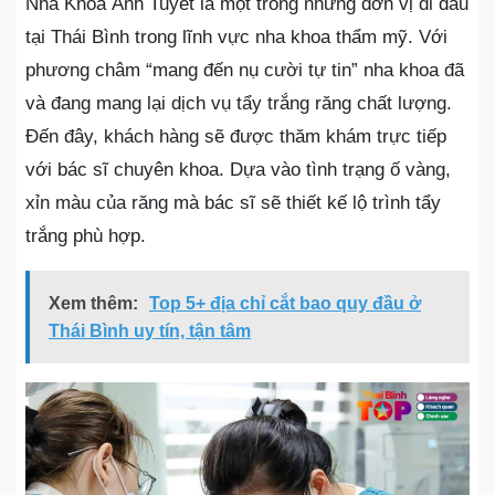
Nha Khoa Ánh Tuyết là một trong những đơn vị đi đầu
tại Thái Bình trong lĩnh vực nha khoa thẩm mỹ. Với
phương châm “mang đến nụ cười tự tin” nha khoa đã
và đang mang lại dịch vụ tẩy trắng răng chất lượng.
Đến đây, khách hàng sẽ được thăm khám trực tiếp
với bác sĩ chuyên khoa. Dựa vào tình trạng ố vàng,
xỉn màu của răng mà bác sĩ sẽ thiết kế lộ trình tẩy
trắng phù hợp.
Xem thêm:
Top 5+ địa chỉ cắt bao quy đầu ở
Thái Bình uy tín, tận tâm