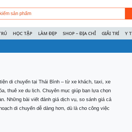
TRÚ
HỌC TẬP
LÀM ĐẸP
SHOP – ĐỊA CHỈ
GIẢI TRÍ
Y 
ện di chuyển tại Thái Bình – từ xe khách, taxi, xe
óa, thuê xe du lịch. Chuyên mục giúp bạn lựa chọn
àn. Những bài viết đánh giá dịch vụ, so sánh giá cả
 hoạch di chuyển dễ dàng hơn, dù là cho công việc