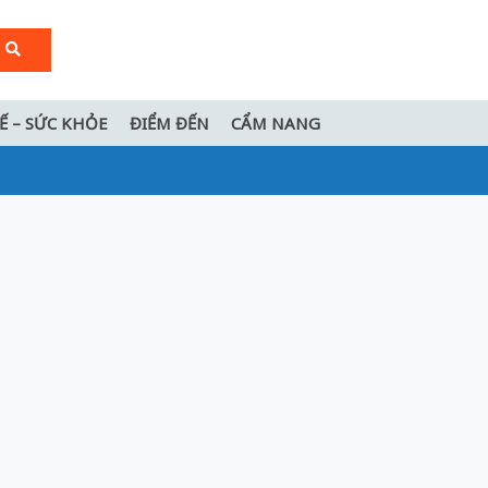
TẾ – SỨC KHỎE
ĐIỂM ĐẾN
CẨM NANG