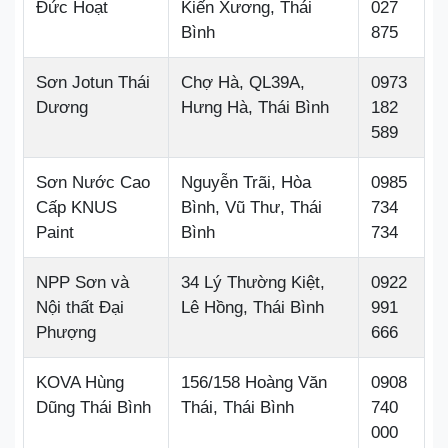
Đức Hoạt
Kiến Xương, Thái
027
Bình
875
Sơn Jotun Thái
Chợ Hà, QL39A,
0973
Dương
Hưng Hà, Thái Bình
182
589
Sơn Nước Cao
Nguyễn Trãi, Hòa
0985
Cấp KNUS
Bình, Vũ Thư, Thái
734
Paint
Bình
734
NPP Sơn và
34 Lý Thường Kiệt,
0922
Nội thất Đại
Lê Hồng, Thái Bình
991
Phượng
666
KOVA Hùng
156/158 Hoàng Văn
0908
Dũng Thái Bình
Thái, Thái Bình
740
000