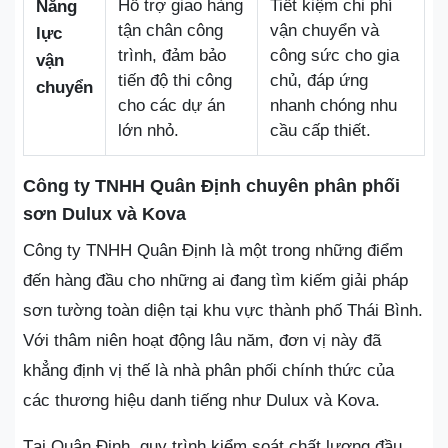
Hỗ trợ giao hàng
Tiết kiệm chi phí
Năng
tận chân công
vận chuyển và
lực
trình, đảm bảo
công sức cho gia
vận
tiến độ thi công
chủ, đáp ứng
chuyển
cho các dự án
nhanh chóng nhu
lớn nhỏ.
cầu cấp thiết.
Công ty TNHH Quân Định chuyên phân phối
sơn Dulux và Kova
Công ty TNHH Quân Định là một trong những điểm
đến hàng đầu cho những ai đang tìm kiếm giải pháp
sơn tường toàn diện tại khu vực thành phố Thái Bình.
Với thâm niên hoạt động lâu năm, đơn vị này đã
khẳng định vị thế là nhà phân phối chính thức của
các thương hiệu danh tiếng như Dulux và Kova.
Tại Quân Định, quy trình kiểm soát chất lượng đầu