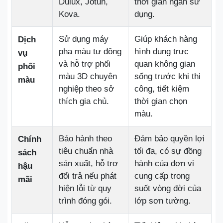
Dulux, Jotun,
thời gian ngắn sử
Kova.
dụng.
Sử dụng máy
Giúp khách hàng
Dịch
pha màu tự động
hình dung trực
vụ
và hỗ trợ phối
quan không gian
phối
màu 3D chuyên
sống trước khi thi
màu
nghiệp theo sở
công, tiết kiệm
thích gia chủ.
thời gian chọn
màu.
Bảo hành theo
Đảm bảo quyền lợi
Chính
tiêu chuẩn nhà
tối đa, có sự đồng
sách
sản xuất, hỗ trợ
hành của đơn vị
hậu
đổi trả nếu phát
cung cấp trong
mãi
hiện lỗi từ quy
suốt vòng đời của
trình đóng gói.
lớp sơn tường.