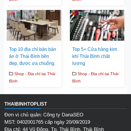
Top 10 địa chỉ bán bàn
Top 5+ Cửa hàng kim
ăn ở Thái Bình bền
khí Thái Bình chất
đẹp, được ưa chuộng
lượng
Shop - Địa chỉ tại Thái
Shop - Địa chỉ tại Thái
Bình
Bình
THAIBINHTOPLIST
Đơn vị chủ quản: Công ty DanaSEO
MST: 0402001765 cấp ngày 20/09/2019
Địa chỉ: 44 Vũ Đông, Tp. Thái Bình, Thái Bình