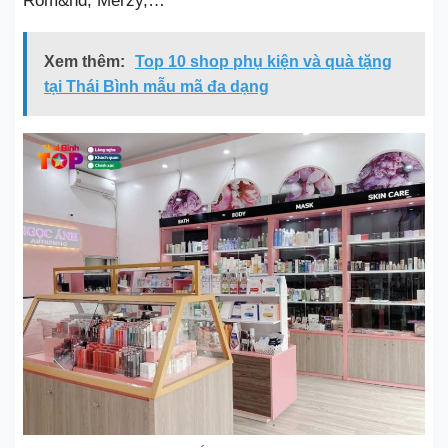
Rom&nd, Merzy,…
Xem thêm:
Top 10 shop phụ kiện và quà tặng
tại Thái Bình mẫu mã đa dạng