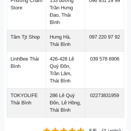
Phương Châm
153 đường
096 951 29 99
Store
Trần Hưng
Đạo, Thái
Bình
Tâm Tjt Shop
Hưng Hà,
097 220 97 92
Thái Bình
LinhBee Thái
426-428 Lê
039 578 6906
Bình
Quý Đôn,
Trần Lãm,
Thái Bình
TOKYOLIFE
286 Lê Quý
02273831959
Thái Bình
Đôn, Lê Hồng,
Thái Bình
5/5 - (1 vote)