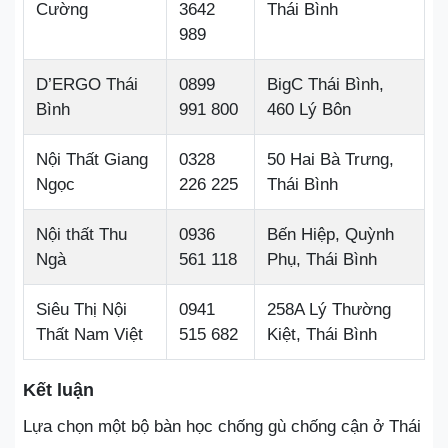
Cường
3642
Thái Bình
989
D’ERGO Thái
0899
BigC Thái Bình,
Bình
991 800
460 Lý Bôn
Nội Thất Giang
0328
50 Hai Bà Trưng,
Ngọc
226 225
Thái Bình
Nội thất Thu
0936
Bến Hiệp, Quỳnh
Ngà
561 118
Phụ, Thái Bình
Siêu Thị Nội
0941
258A Lý Thường
Thất Nam Việt
515 682
Kiệt, Thái Bình
Kết luận
Lựa chọn một bộ bàn học chống gù chống cận ở Thái