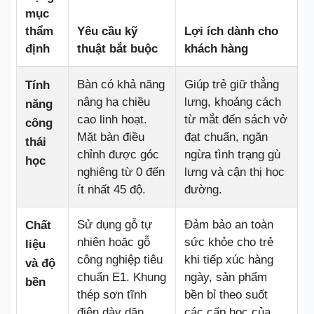
mục
thẩm
Yêu cầu kỹ
Lợi ích dành cho
định
thuật bắt buộc
khách hàng
Bàn có khả năng
Giúp trẻ giữ thẳng
Tính
nâng hạ chiều
lưng, khoảng cách
năng
cao linh hoạt.
từ mắt đến sách vở
công
Mặt bàn điều
đạt chuẩn, ngăn
thái
chỉnh được góc
ngừa tình trạng gù
học
nghiêng từ 0 đến
lưng và cận thị học
ít nhất 45 độ.
đường.
Sử dụng gỗ tự
Đảm bảo an toàn
Chất
nhiên hoặc gỗ
sức khỏe cho trẻ
liệu
công nghiệp tiêu
khi tiếp xúc hàng
và độ
chuẩn E1. Khung
ngày, sản phẩm
bền
thép sơn tĩnh
bền bỉ theo suốt
điện dày dặn,
các cấp học của