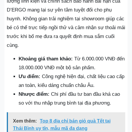
lượng linh kiện và chính sách bảo hành dài hạn của
D’ERGO mang lại sự yên tâm tuyệt đối cho phụ
huynh. Không gian trải nghiệm tại showroom giúp các
bé có thể trực tiếp ngồi thử và cảm nhận sự thoải mái
trước khi bố mẹ đưa ra quyết định mua sắm cuối
cùng.
Khoảng giá tham khảo:
Từ 6.000.000 VNĐ đến
18.000.000 VNĐ một bộ sản phẩm.
Ưu điểm:
Công nghệ hiện đại, chất liệu cao cấp
an toàn, kiểu dáng chuẩn châu Âu.
Nhược điểm:
Chi phí đầu tư ban đầu khá cao
so với thu nhập trung bình tại địa phương.
Xem thêm:
Top 8 địa chỉ bán giỏ quà Tết tại
Thái Bình uy tín, mẫu mã đa dạng