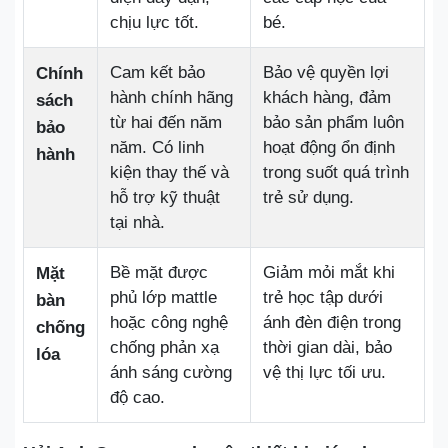
chịu lực tốt.
bé.
Cam kết bảo
Bảo vệ quyền lợi
Chính
hành chính hãng
khách hàng, đảm
sách
từ hai đến năm
bảo sản phẩm luôn
bảo
năm. Có linh
hoạt động ổn định
hành
kiện thay thế và
trong suốt quá trình
hỗ trợ kỹ thuật
trẻ sử dụng.
tại nhà.
Bề mặt được
Giảm mỏi mắt khi
Mặt
phủ lớp mattle
trẻ học tập dưới
bàn
hoặc công nghệ
ánh đèn điện trong
chống
chống phản xạ
thời gian dài, bảo
lóa
ánh sáng cường
vệ thị lực tối ưu.
độ cao.