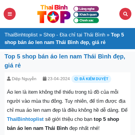
ThaiBinhtoplist
»
Shop - Địa chỉ tại Thái Bình
»
Top 5
shop bán áo len nam Thái Bình đẹp, giá rẻ
Top 5 shop bán áo len nam Thái Bình đẹp,
giá rẻ
Diệp Nguyễn
23-04-2024
ĐÃ KIỂM DUYỆT
Áo len là item không thể thiếu trong tủ đồ của mỗi
người vào mùa thu đông. Tuy nhiên, để tìm được địa
chỉ mua áo len nam đẹp là điều không hề dễ dàng. Để
ThaiBinhtoplist
sẽ giới thiệu cho bạn
top 5 shop
bán áo len nam Thái Bình
đẹp nhất nhé!