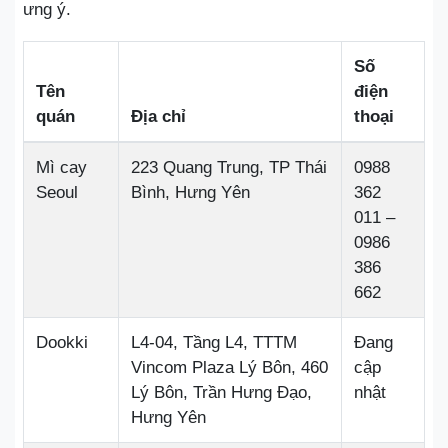
ưng ý.
Số
Tên
điện
quán
Địa chỉ
thoại
Mì cay
223 Quang Trung, TP Thái
0988
Seoul
Bình, Hưng Yên
362
011 –
0986
386
662
Dookki
L4-04, Tầng L4, TTTM
Đang
Vincom Plaza Lý Bôn, 460
cập
Lý Bôn, Trần Hưng Đạo,
nhật
Hưng Yên