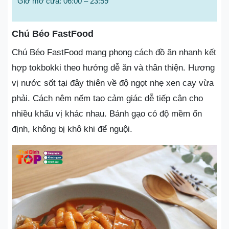
Giờ mở cửa: 06:00 – 23:59
Chú Béo FastFood
Chú Béo FastFood mang phong cách đồ ăn nhanh kết
hợp tokbokki theo hướng dễ ăn và thân thiện. Hương
vị nước sốt tại đây thiên về độ ngọt nhẹ xen cay vừa
phải. Cách nêm nếm tạo cảm giác dễ tiếp cận cho
nhiều khẩu vị khác nhau. Bánh gạo có độ mềm ổn
định, không bị khô khi để nguội.