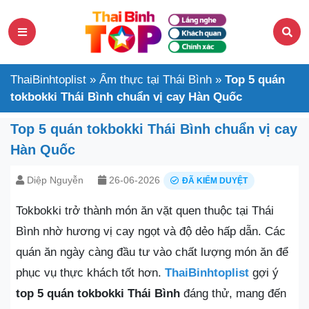
ThaiBinhtoplist
»
Ẩm thực tại Thái Bình
»
Top 5 quán
tokbokki Thái Bình chuẩn vị cay Hàn Quốc
Top 5 quán tokbokki Thái Bình chuẩn vị cay
Hàn Quốc
Diệp Nguyễn
26-06-2026
ĐÃ KIỂM DUYỆT
Tokbokki trở thành món ăn vặt quen thuộc tại Thái
Bình nhờ hương vị cay ngọt và độ dẻo hấp dẫn. Các
quán ăn ngày càng đầu tư vào chất lượng món ăn để
phục vụ thực khách tốt hơn.
ThaiBinhtoplist
gợi ý
top 5 quán tokbokki Thái Bình
đáng thử, mang đến