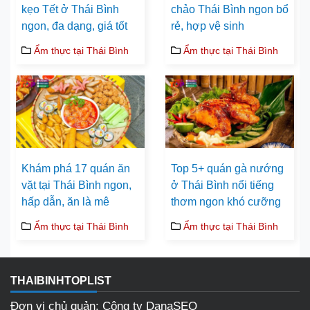
kẹo Tết ở Thái Bình
chảo Thái Bình ngon bổ
ngon, đa dạng, giá tốt
rẻ, hợp vệ sinh
Ẩm thực tại Thái Bình
Ẩm thực tại Thái Bình
Khám phá 17 quán ăn
Top 5+ quán gà nướng
vặt tại Thái Bình ngon,
ở Thái Bình nổi tiếng
hấp dẫn, ăn là mê
thơm ngon khó cưỡng
Ẩm thực tại Thái Bình
Ẩm thực tại Thái Bình
THAIBINHTOPLIST
Đơn vị chủ quản: Công ty DanaSEO