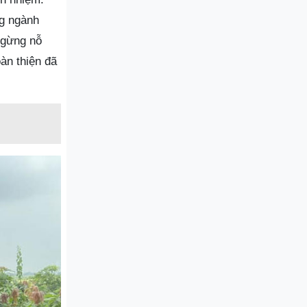
ng ngành
ngừng nỗ
oàn thiện đã