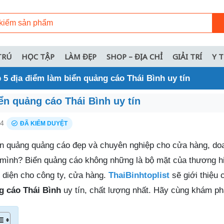
TRÚ
HỌC TẬP
LÀM ĐẸP
SHOP – ĐỊA CHỈ
GIẢI TRÍ
Y 
 5 địa điểm làm biển quảng cáo Thái Bình uy tín
ển quảng cáo Thái Bình uy tín
24
ĐÃ KIỂM DUYỆT
ển quảng quảng cáo đẹp và chuyên nghiệp cho cửa hàng, do
 mình? Biển quảng cáo không những là bộ mặt của thương h
 diện cho công ty, cửa hàng.
ThaiBinhtoplist
sẽ giới thiệu
g cáo Thái Bình
uy tín, chất lượng nhất. Hãy cùng khám ph