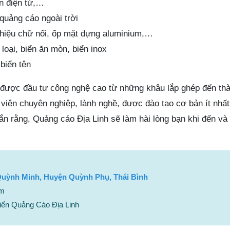
ển điện tử,…
 quảng cáo ngoài trời
n hiệu chữ nổi, ốp mặt dựng aluminium,…
loại, biển ăn mòn, biển inox
biển tên
 được đầu tư công nghệ cao từ những khâu lắp ghép đến th
viên chuyên nghiệp, lành nghề, được đào tạo cơ bản ít nhất
n rằng, Quảng cáo Địa Linh sẽ làm hài lòng bạn khi đến và 
Quỳnh Minh, Huyện Quỳnh Phụ, Thái Bình
om
iển Quảng Cáo Địa Linh