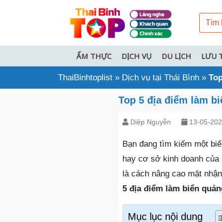
ẨM THỰC
DỊCH VỤ
DU LỊCH
LƯU 
ThaiBinhtoplist
»
Dịch vụ tại Thái Bình
»
Top
Top 5 địa điểm làm bi
Diệp Nguyễn
13-05-20
Bạn đang tìm kiếm một bi
hay cơ sở kinh doanh của
là cách nâng cao mặt nhận
5 địa điểm làm biển quản
Mục lục nội dung