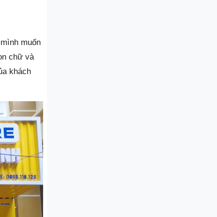
g mình muốn
con chữ và
ủa khách