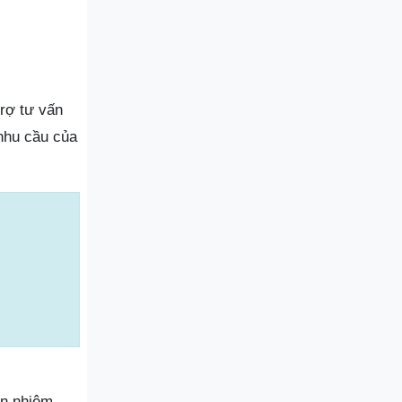
trợ tư vấn
nhu cầu của
ín nhiệm.