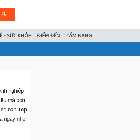
TẾ – SỨC KHỎE
ĐIỂM ĐẾN
CẨM NANG
anh nghiệp
iệu mà còn
 cho bạn
Top
á ngay nhé!