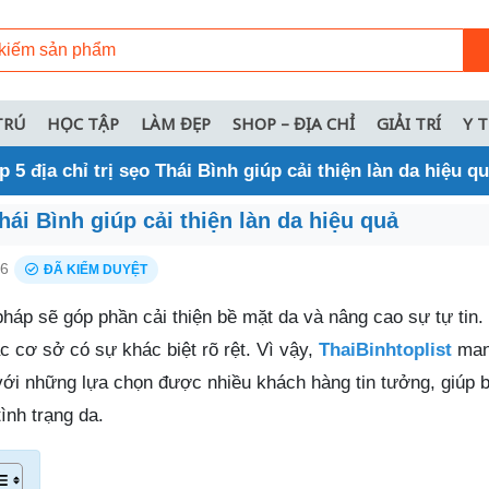
TRÚ
HỌC TẬP
LÀM ĐẸP
SHOP – ĐỊA CHỈ
GIẢI TRÍ
Y 
p 5 địa chỉ trị sẹo Thái Bình giúp cải thiện làn da hiệu q
Thái Bình giúp cải thiện làn da hiệu quả
26
ĐÃ KIỂM DUYỆT
háp sẽ góp phần cải thiện bề mặt da và nâng cao sự tự tin.
c cơ sở có sự khác biệt rõ rệt. Vì vậy,
ThaiBinhtoplist
man
ới những lựa chọn được nhiều khách hàng tin tưởng, giúp 
ình trạng da.