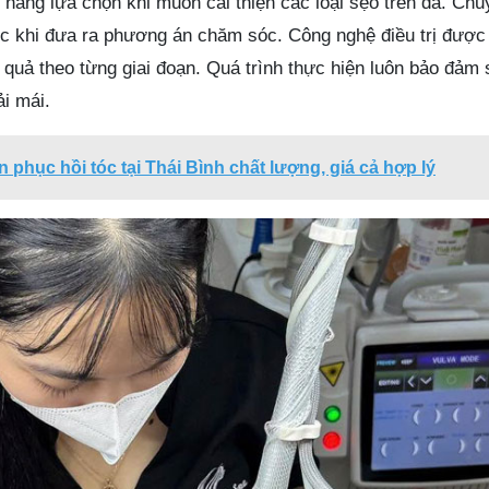
hàng lựa chọn khi muốn cải thiện các loại sẹo trên da. Chu
ớc khi đưa ra phương án chăm sóc. Công nghệ điều trị được
 quả theo từng giai đoạn. Quá trình thực hiện luôn bảo đảm
i mái.
n phục hồi tóc tại Thái Bình chất lượng, giá cả hợp lý