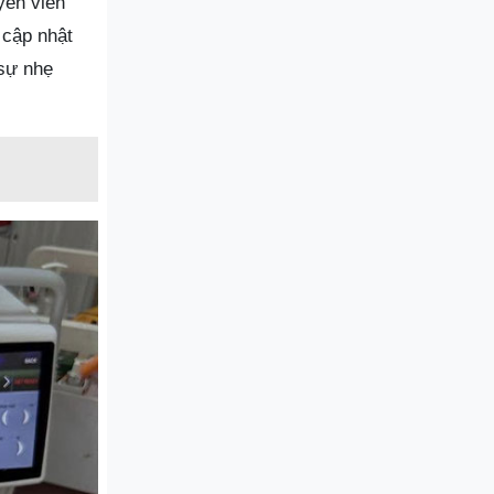
yên viên
 cập nhật
 sự nhẹ