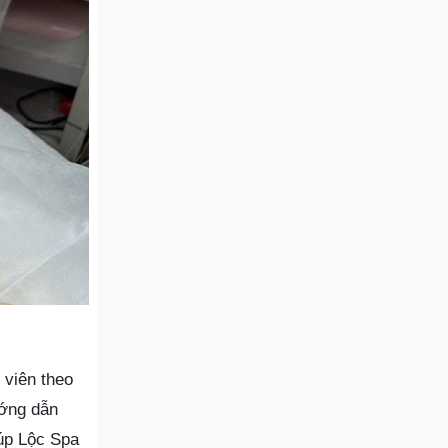
 viên theo
ướng dẫn
iúp Lộc Spa