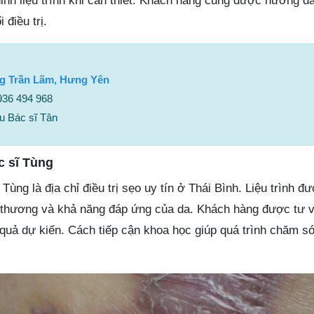
chỉnh liệu trình khi cần thiết. Khách hàng cũng được hướng 
điều trị.
g Trần Lãm, Hưng Yên
0936 494 968
u Bác sĩ Tân
c sĩ Tùng
ùng là địa chỉ điều trị sẹo uy tín ở Thái Bình. Liệu trình đ
 thương và khả năng đáp ứng của da. Khách hàng được tư v
ết quả dự kiến. Cách tiếp cận khoa học giúp quá trình chăm só