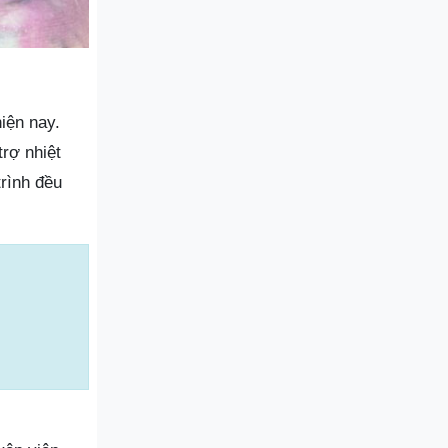
iện nay.
rợ nhiệt
trình đều