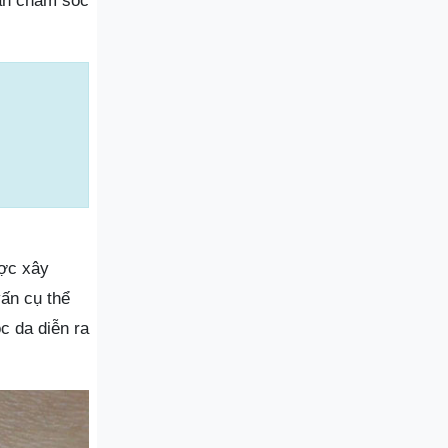
dẫn chăm sóc
ược xây
ấn cụ thể
c da diễn ra