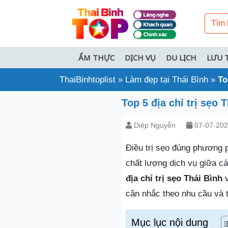
ẨM THỰC
DỊCH VỤ
DU LỊCH
LƯU 
ThaiBinhtoplist
»
Làm đẹp tại Thái Bình
»
To
Top 5 địa chỉ trị sẹo 
Diệp Nguyễn
07-07-20
Điều trị sẹo đúng phương p
chất lượng dịch vụ giữa cá
địa chỉ trị sẹo Thái Bình
v
cân nhắc theo nhu cầu và t
Mục lục nội dung