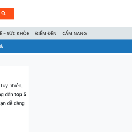
TẾ – SỨC KHỎE
ĐIỂM ĐẾN
CẨM NANG
uả
 Tuy nhiên,
g đến
top 5
bạn dễ dàng