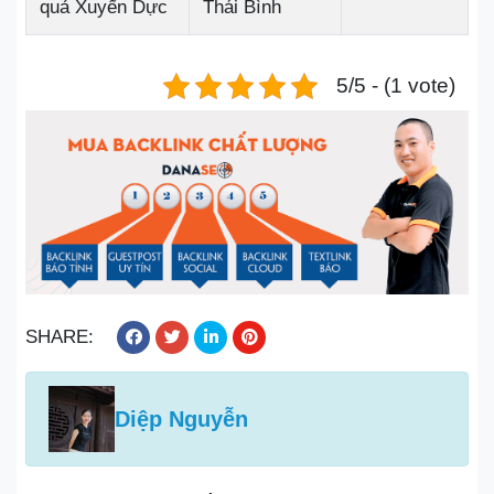
quả Xuyến Dực
Thái Bình
5/5 - (1 vote)
SHARE:
Diệp Nguyễn