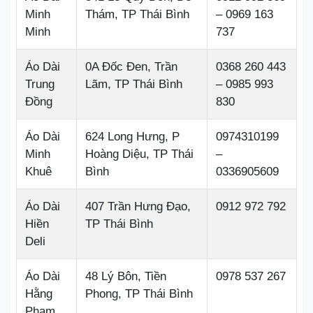
Minh
Thám, TP Thái Bình
– 0969 163
Minh
737
Áo Dài
0A Đốc Đen, Trần
0368 260 443
Trung
Lãm, TP Thái Bình
– 0985 993
Đồng
830
Áo Dài
624 Long Hưng, P
0974310199
Minh
Hoàng Diệu, TP Thái
–
Khuê
Bình
0336905609
Áo Dài
407 Trần Hưng Đạo,
0912 972 792
Hiền
TP Thái Bình
Deli
Áo Dài
48 Lý Bôn, Tiền
0978 537 267
Hằng
Phong, TP Thái Bình
Phạm