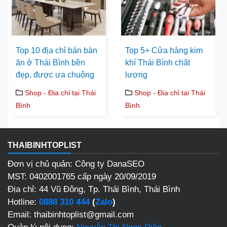
Top 10 địa chỉ bán bàn
Top 5+ Cửa hàng kim
ăn ở Thái Bình bền
khí Thái Bình chất
đẹp, được ưa chuộng
lượng
Shop - Địa chỉ tại Thái
Shop - Địa chỉ tại Thái
Bình
Bình
THAIBINHTOPLIST
Đơn vị chủ quản: Công ty DanaSEO
MST: 0402001765 cấp ngày 20/09/2019
Địa chỉ: 44 Vũ Đông, Tp. Thái Bình, Thái Bình
Hotline:
0888 310 444
(
Zalo
)
Email: thaibinhtoplist@gmail.com