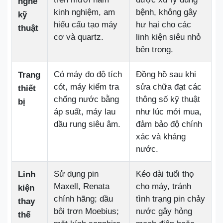
nghề
kinh nghiệm, am
bệnh, không gây
kỹ
hiểu cấu tạo máy
hư hại cho các
thuật
cơ và quartz.
linh kiện siêu nhỏ
bên trong.
Có máy đo độ tích
Đồng hồ sau khi
Trang
cót, máy kiểm tra
sửa chữa đạt các
thiết
chống nước bằng
thông số kỹ thuật
bị
áp suất, máy lau
như lúc mới mua,
dầu rung siêu âm.
đảm bảo độ chính
xác và kháng
nước.
Sử dụng pin
Kéo dài tuổi thọ
Linh
Maxell, Renata
cho máy, tránh
kiện
chính hãng; dầu
tình trạng pin chảy
thay
bôi trơn Moebius;
nước gây hỏng
thế