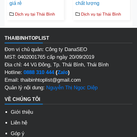
giá rẻ
chất lượng
Dịch vụ tại Thái Bình
Dịch vụ tại Thái Bình
THAIBINHTOPLIST
Đơn vị chủ quản: Công ty DanaSEO
MST: 0402001765 cấp ngày 20/09/2019
Địa chỉ: 44 Vũ Đông, Tp. Thái Bình, Thái Bình
Hotline:
0888 310 444
(
Zalo
)
Email: thaibinhtoplist@gmail.com
Quản lý nội dung:
Nguyễn Thị Ngọc Diệp
VỀ CHÚNG TÔI
Giới thiệu
Liên hệ
Góp ý