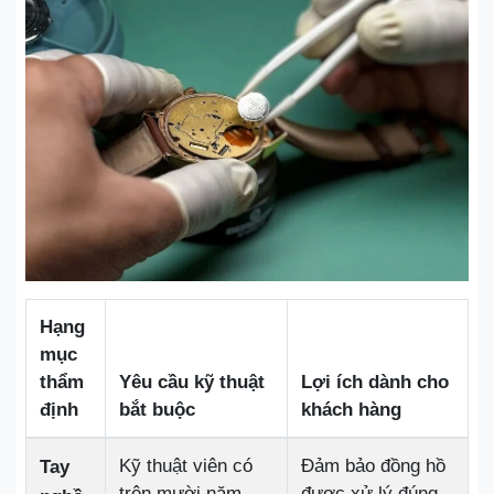
Hạng
mục
thẩm
Yêu cầu kỹ thuật
Lợi ích dành cho
định
bắt buộc
khách hàng
Kỹ thuật viên có
Đảm bảo đồng hồ
Tay
trên mười năm
được xử lý đúng