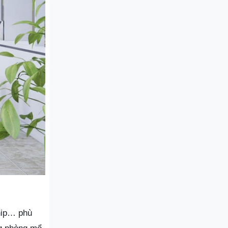
hip… phù