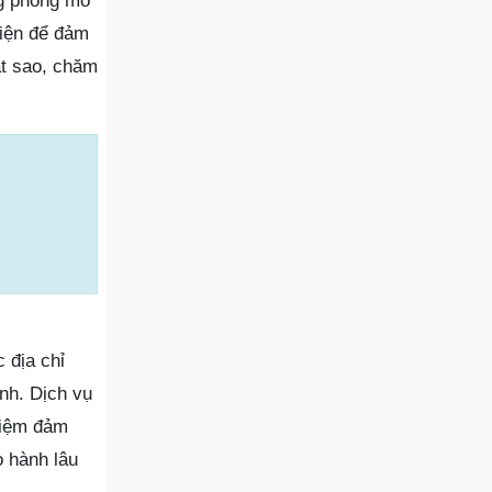
ng phòng mổ
hiện để đảm
át sao, chăm
 địa chỉ
ình. Dịch vụ
ghiệm đảm
o hành lâu