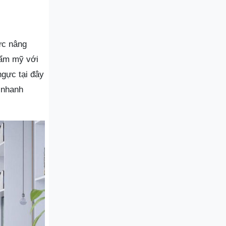
ực nâng
hẩm mỹ với
ngực tại đây
 nhanh