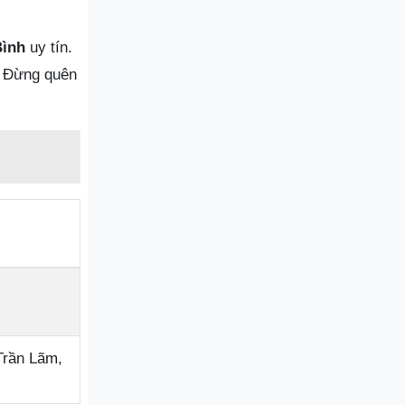
Bình
uy tín.
h. Đừng quên
Trần Lãm,