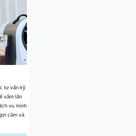
c tư vấn kỹ
hế xâm lấn
dịch vụ minh
 gợi cảm và