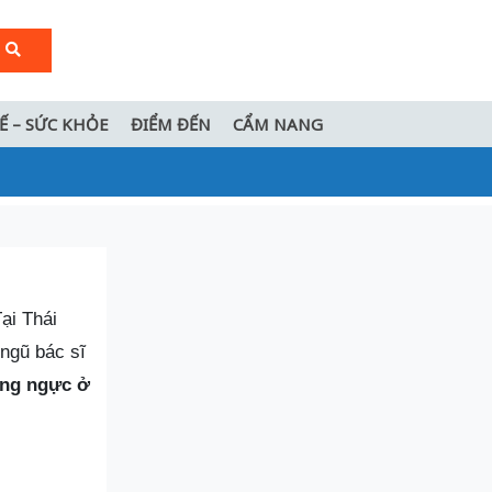
TẾ – SỨC KHỎE
ĐIỂM ĐẾN
CẨM NANG
ại Thái
ngũ bác sĩ
ng ngực ở