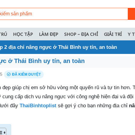
TRÚ
HỌC TẬP
LÀM ĐẸP
SHOP – ĐỊA CHỈ
GIẢI TRÍ
Y 
p 2 địa chỉ nâng ngực ở Thái Bình uy tín, an toàn
ực ở Thái Bình uy tín, an toàn
25
ĐÃ KIỂM DUYỆT
 đẹp giúp chị em sở hữu vòng một quyến rũ và tự tin hơn. T
 cung cấp dịch vụ nâng ngực với công nghệ hiện đại và đội 
 dưới đây
ThaiBinhtoplist
sẽ gợi ý cho bạn những địa chỉ
nâ