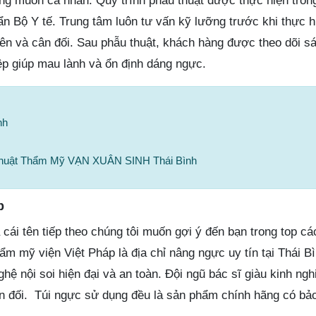
g muốn cá nhân. Quy trình phẫu thuật được thực hiện tro
ẩn Bộ Y tế. Trung tâm luôn tư vấn kỹ lưỡng trước khi thực 
iên và cân đối. Sau phẫu thuật, khách hàng được theo dõi s
p giúp mau lành và ổn định dáng ngực.
nh
Thuật Thẩm Mỹ VẠN XUÂN SINH Thái Bình
p
cái tên tiếp theo chúng tôi muốn gợi ý đến bạn trong top các
m mỹ viện Việt Pháp là địa chỉ nâng ngực uy tín tại Thái B
ệ nội soi hiện đại và an toàn. Đội ngũ bác sĩ giàu kinh n
ân đối. Túi ngực sử dụng đều là sản phẩm chính hãng có bả