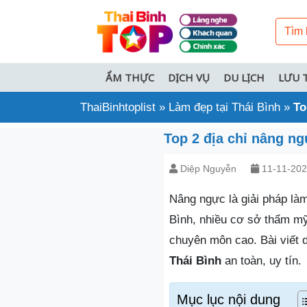
ẨM THỰC
DỊCH VỤ
DU LỊCH
LƯU 
ThaiBinhtoplist
»
Làm đẹp tại Thái Bình
»
To
Top 2 địa chỉ nâng ng
Diệp Nguyễn
11-11-20
Nâng ngực là giải pháp làm
Bình, nhiều cơ sở thẩm mỹ
chuyên môn cao. Bài viết
Thái Bình
an toàn, uy tín.
Mục lục nội dung