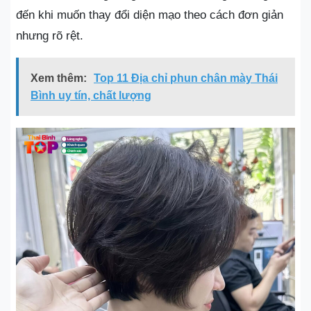
đến khi muốn thay đổi diện mạo theo cách đơn giản
nhưng rõ rệt.
Xem thêm:
Top 11 Địa chỉ phun chân mày Thái
Bình uy tín, chất lượng