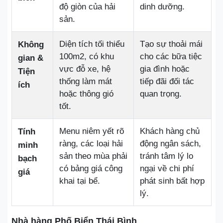
độ giòn của hải
dinh dưỡng.
sản.
Diện tích tối thiểu
Tạo sự thoải mái
Không
100m2, có khu
cho các bữa tiệc
gian &
vực đỗ xe, hệ
gia đình hoặc
Tiện
thống làm mát
tiếp đãi đối tác
ích
hoặc thông gió
quan trọng.
tốt.
Menu niêm yết rõ
Khách hàng chủ
Tính
ràng, các loại hải
động ngân sách,
minh
sản theo mùa phải
tránh tâm lý lo
bạch
có bảng giá công
ngại về chi phí
giá
khai tại bể.
phát sinh bất hợp
lý.
Nhà hàng Phố Biển Thái Bình