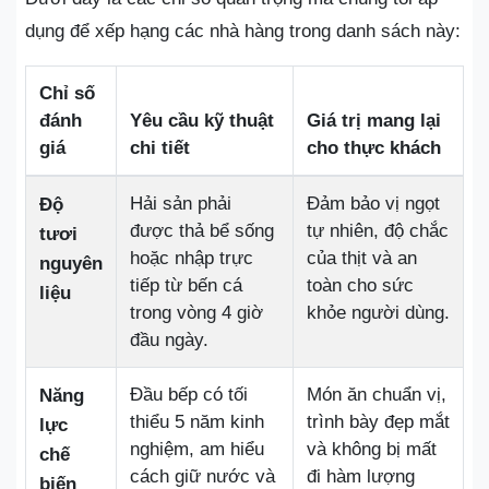
dụng để xếp hạng các nhà hàng trong danh sách này:
Chỉ số
đánh
Yêu cầu kỹ thuật
Giá trị mang lại
giá
chi tiết
cho thực khách
Hải sản phải
Đảm bảo vị ngọt
Độ
được thả bể sống
tự nhiên, độ chắc
tươi
hoặc nhập trực
của thịt và an
nguyên
tiếp từ bến cá
toàn cho sức
liệu
trong vòng 4 giờ
khỏe người dùng.
đầu ngày.
Đầu bếp có tối
Món ăn chuẩn vị,
Năng
thiểu 5 năm kinh
trình bày đẹp mắt
lực
nghiệm, am hiểu
và không bị mất
chế
cách giữ nước và
đi hàm lượng
biến