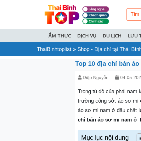
ẨM THỰC
DỊCH VỤ
DU LỊCH
LƯU 
ThaiBinhtoplist
»
Shop - Địa chỉ tại Thái Bìn
Top 10 địa chỉ bán áo
Diệp Nguyễn
04-05-20
Trong tủ đồ của phái nam 
trường công sở, áo sơ mi c
áo sơ mi nam ở đâu chất
chỉ bán áo sơ mi nam ở 
Mục lục nội dung