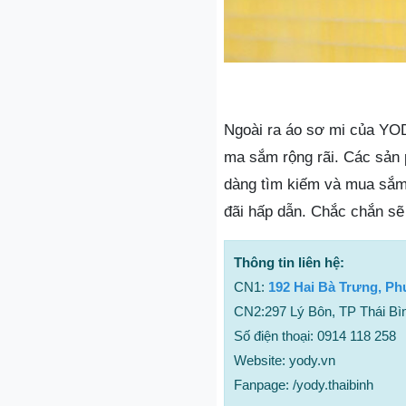
Ngoài ra áo sơ mi của YO
ma sắm rộng rãi. Các sản 
dàng tìm kiếm và mua sắm
đãi hấp dẫn. Chắc chắn sẽ 
Thông tin liên hệ:
CN1:
192 Hai Bà Trưng, Ph
CN2:297 Lý Bôn, TP Thái Bìn
Số điện thoại: 0914 118 258
Website: yody.vn
Fanpage: /yody.thaibinh