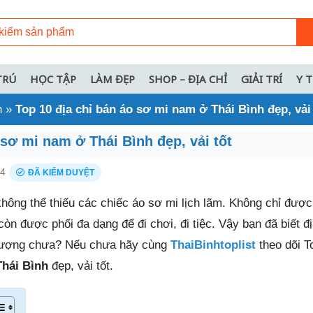
TRÚ
HỌC TẬP
LÀM ĐẸP
SHOP – ĐỊA CHỈ
GIẢI TRÍ
Y 
h
»
Top 10 địa chỉ bán áo sơ mi nam ở Thái Bình đẹp, vải 
 sơ mi nam ở Thái Bình đẹp, vải tốt
24
ĐÃ KIỂM DUYỆT
không thể thiếu các chiếc áo sơ mi lịch lãm. Không chỉ đượ
òn được phối đa dạng để đi chơi, đi tiệc. Vậy bạn đã biết 
 lượng chưa? Nếu chưa hãy cùng
ThaiBinhtoplist
theo dõi 
Thái Bình
đẹp, vải tốt.