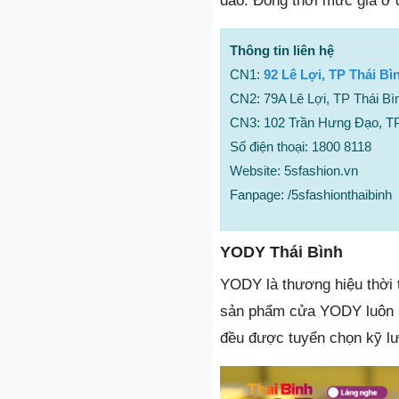
đáo. Đồng thời mức giá ở 
Thông tin liên hệ
CN1:
92 Lê Lợi, TP Thái Bì
CN2: 79A Lê Lợi, TP Thái Bìn
CN3: 102 Trần Hưng Đạo, TP 
Số điện thoại: 1800 8118
Website: 5sfashion.vn
Fanpage: /5sfashionthaibinh
YODY Thái Bình
YODY là thương hiệu thời 
sản phẩm cửa YODY luôn h
đều được tuyển chọn kỹ lư