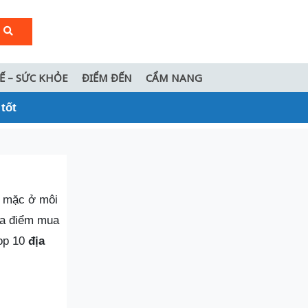
TẾ – SỨC KHỎE
ĐIỂM ĐẾN
CẨM NANG
tốt
c mặc ở môi
địa điểm mua
Top 10
địa