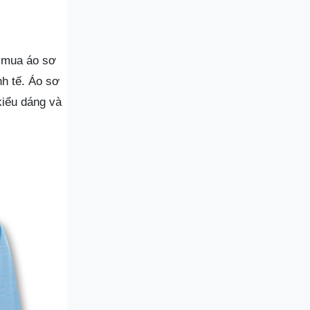
u mua áo sơ
h tế. Áo sơ
kiểu dáng và