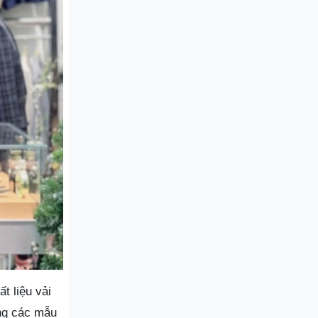
t liệu vải
ng các mẫu