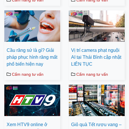
Cẩm nang tư vấn
Cẩm nang tư vấn
Cầu răng sứ là gì? Giải
Vị trí camera phạt nguội
pháp phục hình răng mất
AI tại Thái Bình cập nhật
phổ biến hiện nay
LIÊN TỤC
Cẩm nang tư vấn
Cẩm nang tư vấn
Xem HTV9 online ở
Giỏ quà Tết rượu vang –