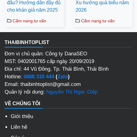
đâu? Hướng dẫn đầy đủ
Xu hướng quà biếu năm
cho khán giả năm 2025
2026
Cẩm nang tư vấn
Cẩm nang tư vấn
THAIBINHTOPLIST
Đơn vị chủ quản: Công ty DanaSEO
MST: 0402001765 cấp ngày 20/09/2019
Địa chỉ: 44 Vũ Đông, Tp. Thái Bình, Thái Bình
Hotline:
0888 310 444
(
Zalo
)
Email: thaibinhtoplist@gmail.com
Quản lý nội dung:
Nguyễn Thị Ngọc Diệp
VỀ CHÚNG TÔI
Giới thiệu
Liên hệ