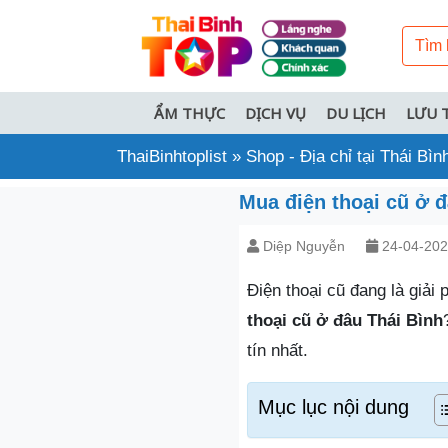
ẨM THỰC
DỊCH VỤ
DU LỊCH
LƯU 
ThaiBinhtoplist
»
Shop - Địa chỉ tại Thái Bìn
Mua điện thoại cũ ở đ
Diệp Nguyễn
24-04-20
Điện thoại cũ đang là giải
thoại cũ ở đâu Thái Bình
tín nhất.
Mục lục nội dung