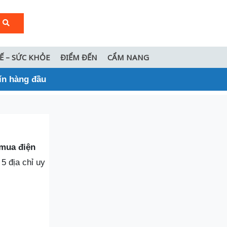
TẾ – SỨC KHỎE
ĐIỂM ĐẾN
CẨM NANG
tín hàng đầu
mua điện
 5 địa chỉ uy