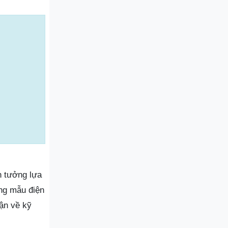
n tưởng lựa
ng mẫu điện
hận về kỹ