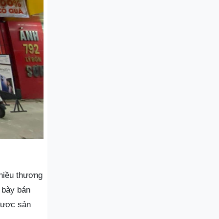
hiều thương
i bày bán
 được sản