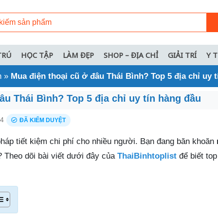
TRÚ
HỌC TẬP
LÀM ĐẸP
SHOP – ĐỊA CHỈ
GIẢI TRÍ
Y 
h
»
Mua điện thoại cũ ở đâu Thái Bình? Top 5 địa chỉ uy 
âu Thái Bình? Top 5 địa chỉ uy tín hàng đầu
24
ĐÃ KIỂM DUYỆT
 pháp tiết kiệm chi phí cho nhiều người. Bạn đang băn khoăn
? Theo dõi bài viết dưới đây của
ThaiBinhtoplist
để biết top