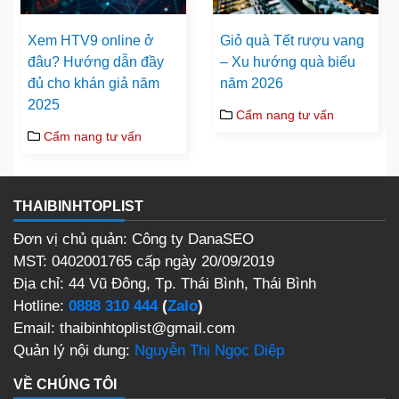
Xem HTV9 online ở
Giỏ quà Tết rượu vang
đâu? Hướng dẫn đầy
– Xu hướng quà biếu
đủ cho khán giả năm
năm 2026
2025
Cẩm nang tư vấn
Cẩm nang tư vấn
THAIBINHTOPLIST
Đơn vị chủ quản: Công ty DanaSEO
MST: 0402001765 cấp ngày 20/09/2019
Địa chỉ: 44 Vũ Đông, Tp. Thái Bình, Thái Bình
Hotline:
0888 310 444
(
Zalo
)
Email: thaibinhtoplist@gmail.com
Quản lý nội dung:
Nguyễn Thị Ngọc Diệp
VỀ CHÚNG TÔI