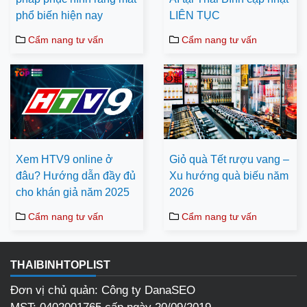
phổ biến hiện nay
LIÊN TỤC
Cẩm nang tư vấn
Cẩm nang tư vấn
Xem HTV9 online ở
Giỏ quà Tết rượu vang –
đâu? Hướng dẫn đầy đủ
Xu hướng quà biếu năm
cho khán giả năm 2025
2026
Cẩm nang tư vấn
Cẩm nang tư vấn
THAIBINHTOPLIST
Đơn vị chủ quản: Công ty DanaSEO